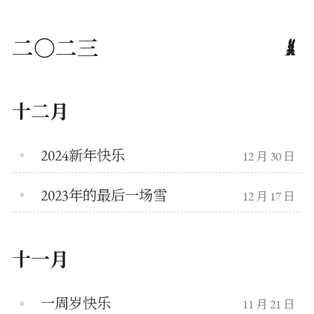
二〇二三
十二月
2024新年快乐
12 月 30 日
2023年的最后一场雪
12 月 17 日
十一月
一周岁快乐
11 月 21 日