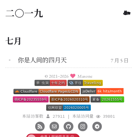
二〇一九
七月
你是人间的四月天
7 月 5 日
© 2021–2026
Masone
本站访客数
27911
|
本站访问量
39801