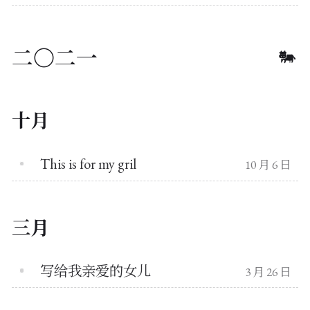
二〇二一
十月
This is for my gril
10 月 6 日
三月
写给我亲爱的女儿
3 月 26 日