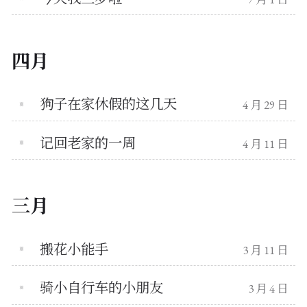
四月
狗子在家休假的这几天
4 月 29 日
记回老家的一周
4 月 11 日
三月
搬花小能手
3 月 11 日
骑小自行车的小朋友
3 月 4 日