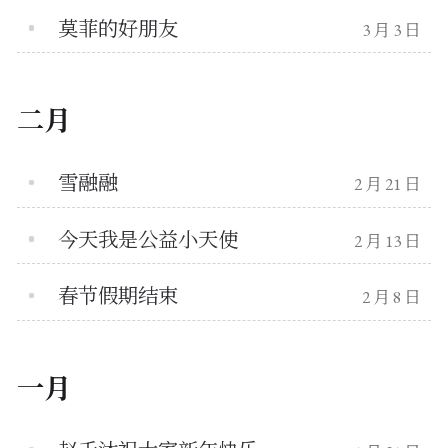
莫菲的好朋友
3 月 3 日
二月
雪融融
2 月 21 日
今天我是公益小天使
2 月 13 日
春节假期结束
2 月 8 日
一月