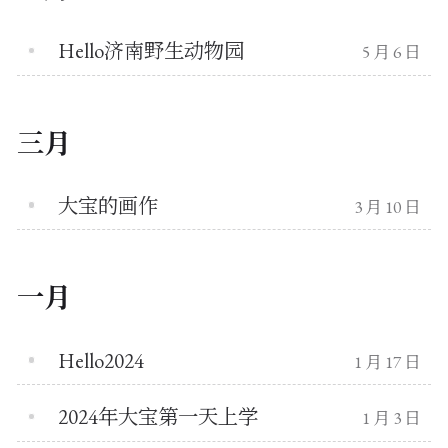
Hello济南野生动物园
5 月 6 日
三月
大宝的画作
3 月 10 日
一月
Hello2024
1 月 17 日
2024年大宝第一天上学
1 月 3 日