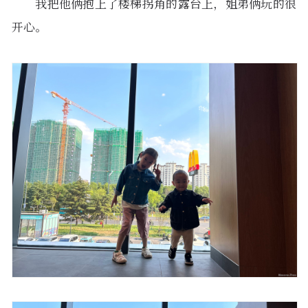
我把他俩抱上了楼梯拐角的露台上，姐弟俩玩的很
开心。