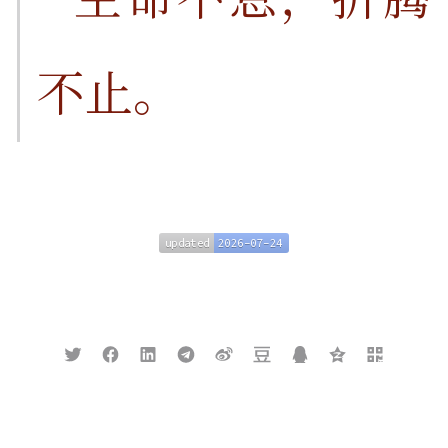
不止。
updated
2026-07-24
updated
2026-07-24