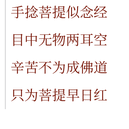
手捻菩提似念经
目中无物两耳空
辛苦不为成佛道
只为菩提早日红